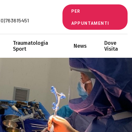
PER
+41 (0)763615451
APPUNTAMENTI
Traumatologia
Dove
News
Sport
Visita