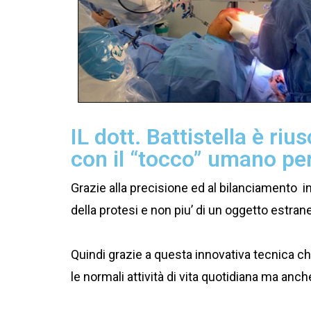
IL dott. Battistella è riu
con il “tocco” umano per
Grazie alla precisione ed al bilanciamento i
della protesi e non piu’ di un oggetto estran
Quindi grazie a questa innovativa tecnica ch
le normali attività di vita quotidiana ma anche