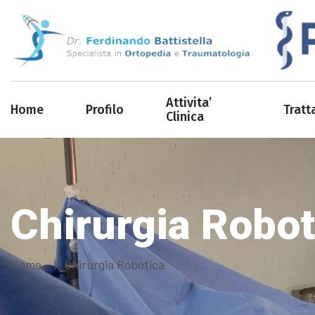
Attivita’
Home
Profilo
Tratt
Clinica
Chirurgia Robot
Home
Chirurgia Robotica