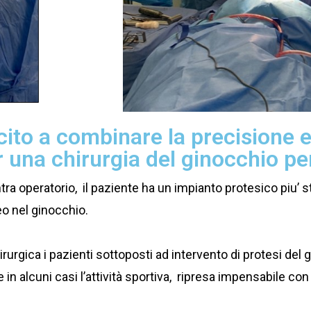
scito a combinare la precisione e
 una chirurgia del ginocchio pe
ntra operatorio, il paziente ha un impianto protesico piu’ 
eo nel ginocchio.
irurgica i pazienti sottoposti ad intervento di protesi d
 in alcuni casi l’attività sportiva, ripresa impensabile con