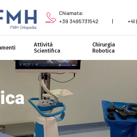
Chiamata:
+39 3495731542           |            
Attività
Chirurgia
amenti
Scientifica
Robotica
ica