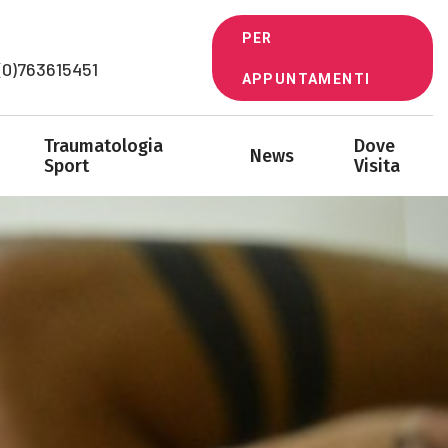
PER
+41 (0)763615451
APPUNTAMENTI
Traumatologia
Dove
News
Sport
Visita